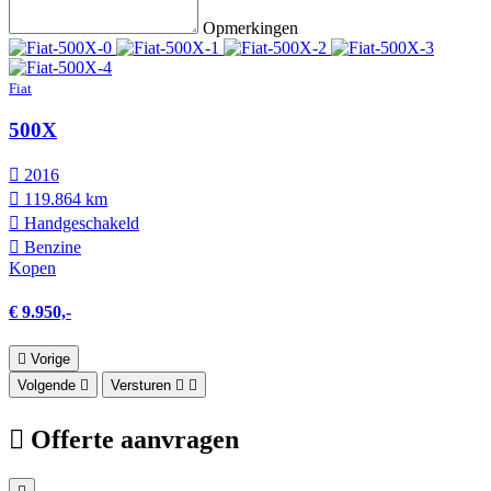
Opmerkingen
Fiat
500X
2016
119.864 km
Hand­geschakeld
Benzine
Kopen
€ 9.950,-
Vorige
Volgende
Versturen
Offerte aanvragen