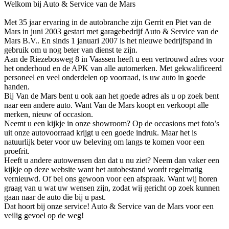
Welkom bij Auto & Service van de Mars
Met 35 jaar ervaring in de autobranche zijn Gerrit en Piet van de
Mars in juni 2003 gestart met garagebedrijf Auto & Service van de
Mars B.V.. En sinds 1 januari 2007 is het nieuwe bedrijfspand in
gebruik om u nog beter van dienst te zijn.
Aan de Riezebosweg 8 in Vaassen heeft u een vertrouwd adres voor
het onderhoud en de APK van alle automerken. Met gekwalificeerd
personeel en veel onderdelen op voorraad, is uw auto in goede
handen.
Bij Van de Mars bent u ook aan het goede adres als u op zoek bent
naar een andere auto. Want Van de Mars koopt en verkoopt alle
merken, nieuw of occasion.
Neemt u een kijkje in onze showroom? Op de occasions met foto’s
uit onze autovoorraad krijgt u een goede indruk. Maar het is
natuurlijk beter voor uw beleving om langs te komen voor een
proefrit.
Heeft u andere autowensen dan dat u nu ziet? Neem dan vaker een
kijkje op deze website want het autobestand wordt regelmatig
vernieuwd. Of bel ons gewoon voor een afspraak. Want wij horen
graag van u wat uw wensen zijn, zodat wij gericht op zoek kunnen
gaan naar de auto die bij u past.
Dat hoort bij onze service! Auto & Service van de Mars voor een
veilig gevoel op de weg!