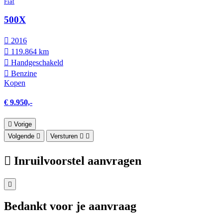
Fiat
500X
2016
119.864 km
Hand­geschakeld
Benzine
Kopen
€ 9.950,-
Vorige
Volgende
Versturen
Inruilvoorstel aanvragen
Bedankt voor je aanvraag