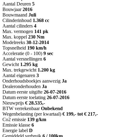
Aantal Deuren
5
Bouwjaar
2016
Bouwmaand
Juli
Cilinderinhoud
1.368 cc
Aantal cilinders
4
Max. vermogen
141 pk
Max. koppel
230 Nm
Modelreeks
30-12-2014
Topsnelheid
190 km/h
Acceleratie (0 - 100)
9 sec
Aantal versnellingen
6
Gewicht
1.295 kg
Max. trekgewicht
1.200 kg
Aantal eigenaren
3
Onderhoudsboekjes aanwezig
Ja
Dealeronderhouden
Ja
Datum eerste uitgifte
26-07-2016
Datum eerste toelating
26-07-2016
Nieuwprijs
€ 28.535,-
BTW verrekenbaar
Onbekend
Wegenbelasting (per kwartaal)
€ 199,- tot € 217,-
Co2 emissie
139 g/km
Emissie klasse
6
Energie label
D
Gemiddeld verbruik
6 / 100km