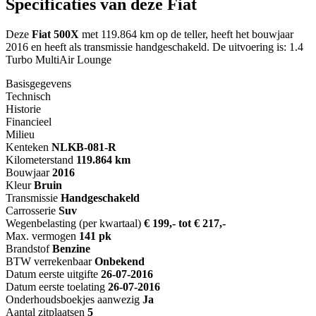
Specificaties van deze Fiat
Deze
Fiat 500X
met 119.864 km op de teller, heeft het bouwjaar
2016 en heeft als transmissie handgeschakeld. De uitvoering is: 1.4
Turbo MultiAir Lounge
Basisgegevens
Technisch
Historie
Financieel
Milieu
Kenteken
NL
KB-081-R
Kilometerstand
119.864 km
Bouwjaar
2016
Kleur
Bruin
Transmissie
Handgeschakeld
Carrosserie
Suv
Wegenbelasting (per kwartaal)
€ 199,- tot € 217,-
Max. vermogen
141 pk
Brandstof
Benzine
BTW verrekenbaar
Onbekend
Datum eerste uitgifte
26-07-2016
Datum eerste toelating
26-07-2016
Onderhoudsboekjes aanwezig
Ja
Aantal zitplaatsen
5