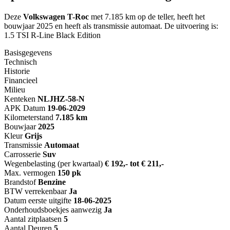
Deze
Volkswagen T-Roc
met 7.185 km op de teller, heeft het
bouwjaar 2025 en heeft als transmissie automaat. De uitvoering is:
1.5 TSI R-Line Black Edition
Basisgegevens
Technisch
Historie
Financieel
Milieu
Kenteken
NL
JHZ-58-N
APK Datum
19-06-2029
Kilometerstand
7.185 km
Bouwjaar
2025
Kleur
Grijs
Transmissie
Automaat
Carrosserie
Suv
Wegenbelasting (per kwartaal)
€ 192,- tot € 211,-
Max. vermogen
150 pk
Brandstof
Benzine
BTW verrekenbaar
Ja
Datum eerste uitgifte
18-06-2025
Onderhoudsboekjes aanwezig
Ja
Aantal zitplaatsen
5
Aantal Deuren
5