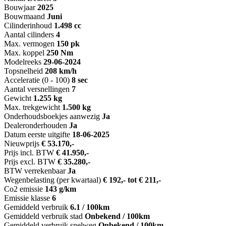
Bouwjaar
2025
Bouwmaand
Juni
Cilinderinhoud
1.498 cc
Aantal cilinders
4
Max. vermogen
150 pk
Max. koppel
250 Nm
Modelreeks
29-06-2024
Topsnelheid
208 km/h
Acceleratie (0 - 100)
8 sec
Aantal versnellingen
7
Gewicht
1.255 kg
Max. trekgewicht
1.500 kg
Onderhoudsboekjes aanwezig
Ja
Dealeronderhouden
Ja
Datum eerste uitgifte
18-06-2025
Nieuwprijs
€ 53.170,-
Prijs incl. BTW
€ 41.950,-
Prijs excl. BTW
€ 35.280,-
BTW verrekenbaar
Ja
Wegenbelasting (per kwartaal)
€ 192,- tot € 211,-
Co2 emissie
143 g/km
Emissie klasse
6
Gemiddeld verbruik
6.1 / 100km
Gemiddeld verbruik stad
Onbekend / 100km
Gemiddeld verbruik snelweg
Onbekend / 100km