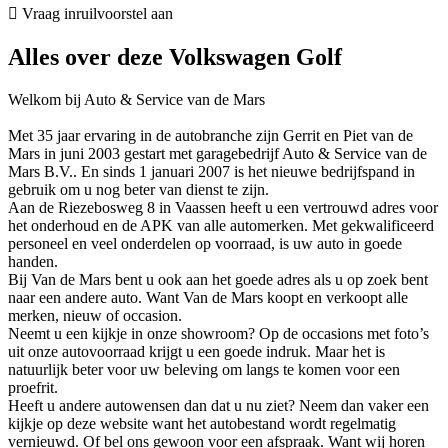
Vraag inruilvoorstel aan
Alles over deze Volkswagen Golf
Welkom bij Auto & Service van de Mars
Met 35 jaar ervaring in de autobranche zijn Gerrit en Piet van de
Mars in juni 2003 gestart met garagebedrijf Auto & Service van de
Mars B.V.. En sinds 1 januari 2007 is het nieuwe bedrijfspand in
gebruik om u nog beter van dienst te zijn.
Aan de Riezebosweg 8 in Vaassen heeft u een vertrouwd adres voor
het onderhoud en de APK van alle automerken. Met gekwalificeerd
personeel en veel onderdelen op voorraad, is uw auto in goede
handen.
Bij Van de Mars bent u ook aan het goede adres als u op zoek bent
naar een andere auto. Want Van de Mars koopt en verkoopt alle
merken, nieuw of occasion.
Neemt u een kijkje in onze showroom? Op de occasions met foto’s
uit onze autovoorraad krijgt u een goede indruk. Maar het is
natuurlijk beter voor uw beleving om langs te komen voor een
proefrit.
Heeft u andere autowensen dan dat u nu ziet? Neem dan vaker een
kijkje op deze website want het autobestand wordt regelmatig
vernieuwd. Of bel ons gewoon voor een afspraak. Want wij horen