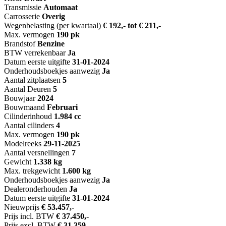
Transmissie
Automaat
Carrosserie
Overig
Wegenbelasting (per kwartaal)
€ 192,- tot € 211,-
Max. vermogen
190 pk
Brandstof
Benzine
BTW verrekenbaar
Ja
Datum eerste uitgifte
31-01-2024
Onderhoudsboekjes aanwezig
Ja
Aantal zitplaatsen
5
Aantal Deuren
5
Bouwjaar
2024
Bouwmaand
Februari
Cilinderinhoud
1.984 cc
Aantal cilinders
4
Max. vermogen
190 pk
Modelreeks
29-11-2025
Aantal versnellingen
7
Gewicht
1.338 kg
Max. trekgewicht
1.600 kg
Onderhoudsboekjes aanwezig
Ja
Dealeronderhouden
Ja
Datum eerste uitgifte
31-01-2024
Nieuwprijs
€ 53.457,-
Prijs incl. BTW
€ 37.450,-
Prijs excl. BTW
€ 31.359,-