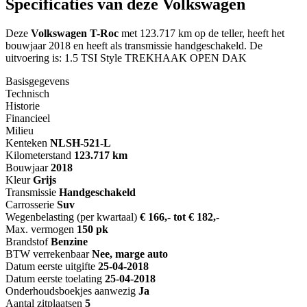
Specificaties van deze Volkswagen
Deze
Volkswagen T-Roc
met 123.717 km op de teller, heeft het
bouwjaar 2018 en heeft als transmissie handgeschakeld. De
uitvoering is: 1.5 TSI Style TREKHAAK OPEN DAK
Basisgegevens
Technisch
Historie
Financieel
Milieu
Kenteken
NL
SH-521-L
Kilometerstand
123.717 km
Bouwjaar
2018
Kleur
Grijs
Transmissie
Handgeschakeld
Carrosserie
Suv
Wegenbelasting (per kwartaal)
€ 166,- tot € 182,-
Max. vermogen
150 pk
Brandstof
Benzine
BTW verrekenbaar
Nee, marge auto
Datum eerste uitgifte
25-04-2018
Datum eerste toelating
25-04-2018
Onderhoudsboekjes aanwezig
Ja
Aantal zitplaatsen
5