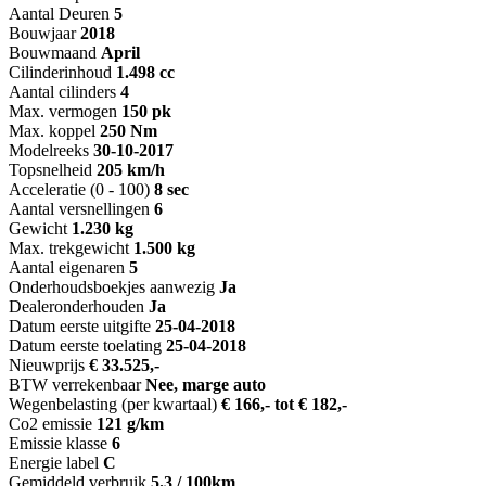
Aantal Deuren
5
Bouwjaar
2018
Bouwmaand
April
Cilinderinhoud
1.498 cc
Aantal cilinders
4
Max. vermogen
150 pk
Max. koppel
250 Nm
Modelreeks
30-10-2017
Topsnelheid
205 km/h
Acceleratie (0 - 100)
8 sec
Aantal versnellingen
6
Gewicht
1.230 kg
Max. trekgewicht
1.500 kg
Aantal eigenaren
5
Onderhoudsboekjes aanwezig
Ja
Dealeronderhouden
Ja
Datum eerste uitgifte
25-04-2018
Datum eerste toelating
25-04-2018
Nieuwprijs
€ 33.525,-
BTW verrekenbaar
Nee, marge auto
Wegenbelasting (per kwartaal)
€ 166,- tot € 182,-
Co2 emissie
121 g/km
Emissie klasse
6
Energie label
C
Gemiddeld verbruik
5.3 / 100km