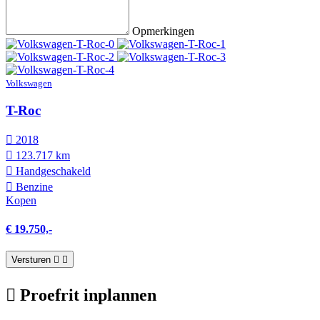
Opmerkingen
Volkswagen
T-Roc
2018
123.717 km
Hand­geschakeld
Benzine
Kopen
€ 19.750,-
Versturen
Proefrit inplannen